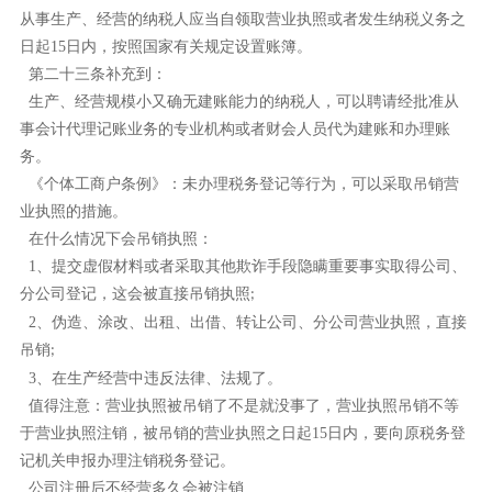
从事生产、经营的纳税人应当自领取营业执照或者发生纳税义务之
日起
15
日内，按照国家有关规定设置账簿。
第二十三条补充到：
生产、经营规模小又确无建账能力的纳税人，可以聘请经批准从
事会计代理记账业务的专业机构或者财会人员代为建账和办理账
务。
《个体工商户条例》：未办理税务登记等行为，可以采取吊销营
业执照的措施。
在什么情况下会吊销执照：
1
、提交虚假材料或者采取其他欺诈手段隐瞒重要事实取得公司、
分公司登记，这会被直接吊销执照
;
2
、伪造、涂改、出租、出借、转让公司、分公司营业执照，直接
吊销
;
3
、在生产经营中违反法律、法规了。
值得注意：营业执照被吊销了不是就没事了，营业执照吊销不等
于营业执照注销，被吊销的营业执照之日起
15
日内，要向原税务登
记机关申报办理注销税务登记。
公司注册后不经营多久会被注销