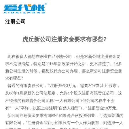
注册公司
虎丘新公司注册资金要求有哪些?
现在很多人都想在创业自己创办公司，但是对新公司注册资金要
求不是很清楚，特别是
2016
年新政策开始之后，更不清楚了。很多
新公司注册的时候，都想找代办公司办理，那么新公司注册资金要
求有哪些
?
普通的有限责任公司，
*
注册资金
万元，需要
个
或以上
股东，
3
2
(
)
从
年
月起新的公司法规定，允许
个股东注册有限责任公司，这
06
1
1
种特殊的有限责任公司又称“一人有限公司”
但公司名称中不会
(
有“一人”字样，执照上会注明“自然人独资”
，
注册资金
万元。
)
*
10
新公司注册资金要求有哪些
?
如果是合伙投资创业，可选择普通的
有限公司，
注册资金
万元
如果只有一个人作为股东，则选择一人
*
3
;