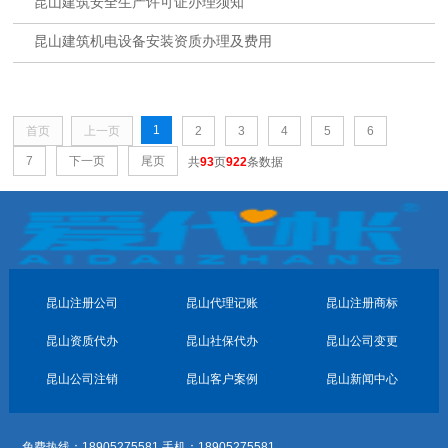
昆山建筑安全生产许可证办理须知
昆山建筑机电设备安装资质办理及费用
1
首页
上一页
2
3
4
5
6
7
下一页
尾页
共
93
页
922
条数据
昆山注册公司
昆山代理记账
昆山注册商标
昆山资质代办
昆山社保代办
昆山公司变更
昆山公司注销
昆山客户案例
昆山新闻中心
免费热线：18905275581 手机：18905275581